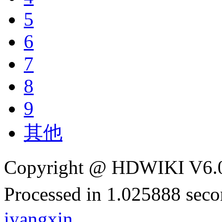
5
6
7
8
9
其他
Copyright @ HDWIKI V6.
Processed in 1.025888 secon
iyangxin