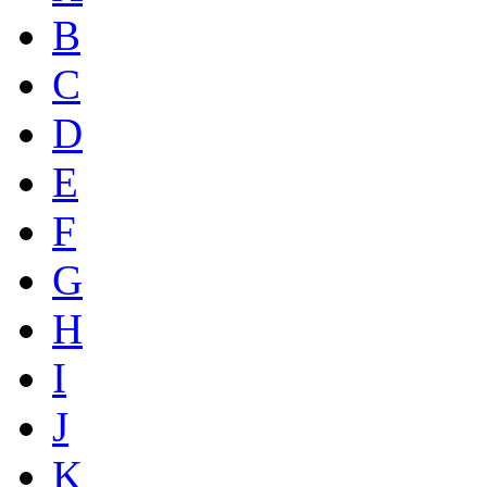
B
C
D
E
F
G
H
I
J
K