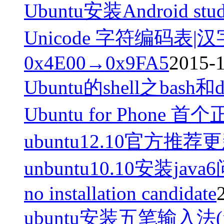
Ubuntu安装Android st
Unicode 字符编码表|
0x4E00→0x9FA5
2015-1
Ubuntu的shell之bash和d
Ubuntu for Phone
ubuntu12.10官方推荐
unbuntu10.10安装java6问题
no installation candidate
ubuntu安装五笔输入法(ibus