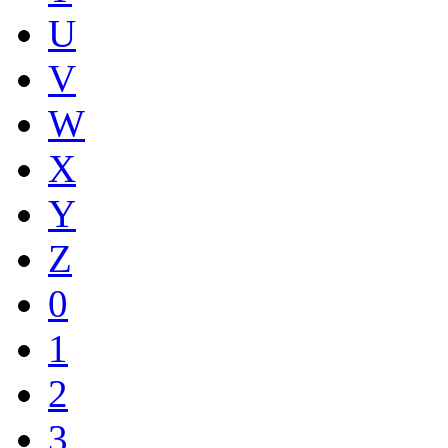
U
V
W
X
Y
Z
0
1
2
3