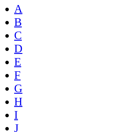
A
B
C
D
E
F
G
H
I
J