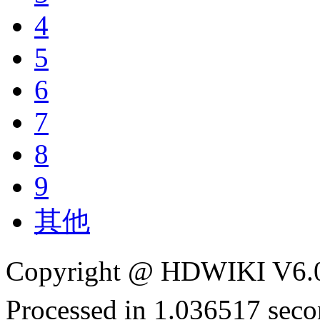
4
5
6
7
8
9
其他
Copyright @ HDWIKI V6.
Processed in 1.036517 secon