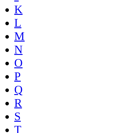
K
L
M
N
O
P
Q
R
S
T