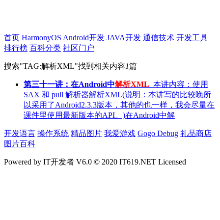
首页
HarmonyOS
Android开发
JAVA开发
通信技术
开发工具
排行榜
百科分类
社区门户
搜索"
TAG:解析XML
"找到相关内容
1
篇
第三十一讲：在Android中
解析XML
本讲内容：使用
SAX 和 pull 解析器解析XML(说明：本讲写的比较晚所
以采用了Android2.3.3版本，其他的也一样，我会尽量在
课件里使用最新版本的API。)在Android中解
开发语言
操作系统
精品图片
我爱游戏
Gogo Debug
礼品商店
图片百科
Powered by IT开发者 V6.0 © 2020 IT619.NET Licensed