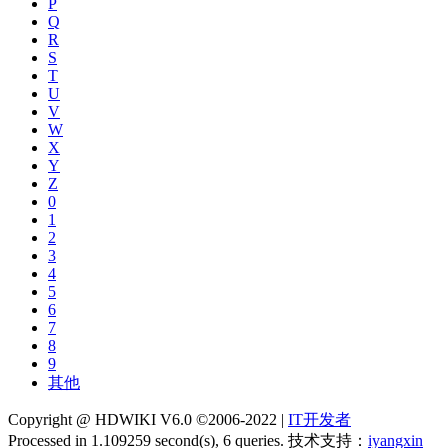
P
Q
R
S
T
U
V
W
X
Y
Z
0
1
2
3
4
5
6
7
8
9
其他
Copyright @ HDWIKI V6.0 ©2006-2022 |
IT开发者
Processed in 1.109259 second(s), 6 queries.
技术支持：
iyangxin