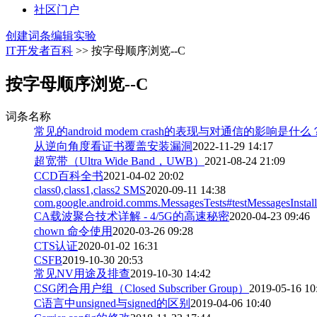
社区门户
创建词条
编辑实验
IT开发者百科
>> 按字母顺序浏览--C
按字母顺序浏览--C
词条名称
常见的android modem crash的表现与对通信的影响是什么
从逆向角度看证书覆盖安装漏洞
2022-11-29 14:17
超宽带（Ultra Wide Band，UWB）
2021-08-24 21:09
CCD百科全书
2021-04-02 20:02
class0,class1,class2 SMS
2020-09-11 14:38
com.google.android.comms.MessagesTests#testMessagesInstalle
CA载波聚合技术详解 - 4/5G的高速秘密
2020-04-23 09:46
chown 命令使用
2020-03-26 09:28
CTS认证
2020-01-02 16:31
CSFB
2019-10-30 20:53
常见NV用途及排查
2019-10-30 14:42
CSG闭合用户组（Closed Subscriber Group）
2019-05-16 10
C语言中unsigned与signed的区别
2019-04-06 10:40