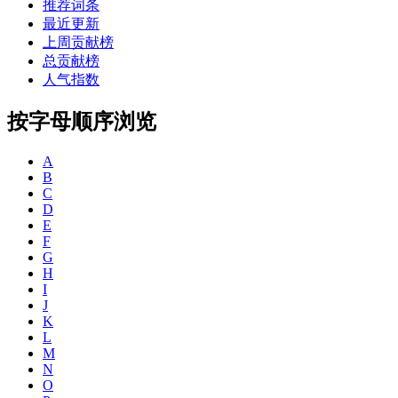
推荐词条
最近更新
上周贡献榜
总贡献榜
人气指数
按字母顺序浏览
A
B
C
D
E
F
G
H
I
J
K
L
M
N
O