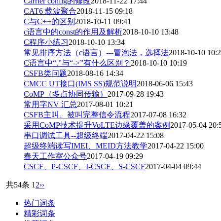
Carrier config的修改
2018-11-22 17:44
CAT6 载波聚合
2018-11-15 09:18
C与C++的区别
2018-10-11 09:41
c语言中的const的作用及解析
2018-10-10 13:48
C程序小练习
2018-10-10 13:34
常见排序方法（c语言）---冒泡法，选择法
2018-10-10 10:
C语言中“.”与“->”有什么区别？
2018-10-10 10:19
CSFB类问题
2018-08-16 14:34
CMCC UT接口(IMS SS)规范说明
2018-06-06 15:43
CoMP（多点协同传输）
2017-09-28 19:43
常用字NV 汇总
2017-08-01 10:21
CSFB主叫、被叫完整信令流程
2017-07-08 16:32
采用CoMP技术提升VoLTE边缘覆盖的案例
2017-05-04 20:
串口调试工具--超级终端
2017-04-22 15:08
超级终端读写IMEI、MEID方法教学
2017-04-22 15:00
春天工作室公众号
2017-04-19 09:29
CSCF、P-CSCF、I-CSCF、S-CSCF
2017-04-04 09:44
共54条
1
2
››
热门词条
精彩词条