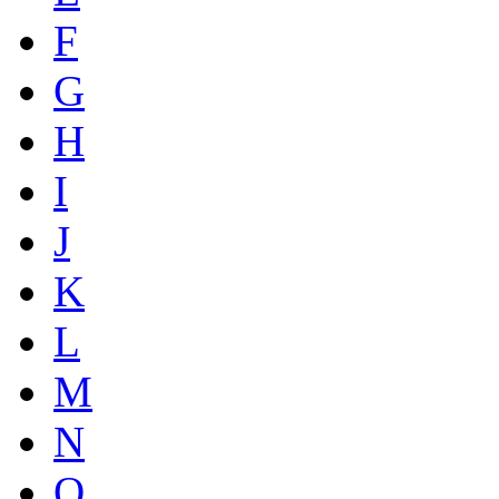
F
G
H
I
J
K
L
M
N
O