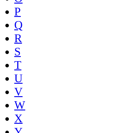
P
Q
R
S
T
U
V
W
X
Y